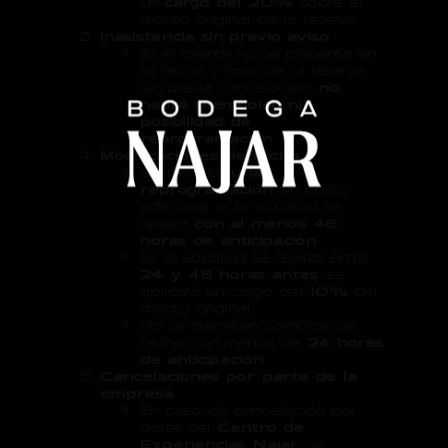
un
cargo del 20%
sobre el
monto original de la reserva.
Inasistencia sin previo aviso
Si el cliente no se presenta en
la fecha y hora de la reserva
sin previa cancelación,
no
habrá reembolso ni
posibilidad de
reprogramación
.
Modificaciones de fecha
Se permite
una
reprogramación
sin costo
adicional si la solicitud se
realiza
con al menos 48
horas de anticipación
.
Si la solicitud se realiza entre
24 y 48 horas antes
, se
aplicará un cargo del
10%
del
monto original.
No se permiten cambios de
fecha con menos de
24 horas
de anticipación
.
Cancelaciones por parte de la
empresa
En caso de cancelación por
parte del
Centro de
Experiencias Najar
, se