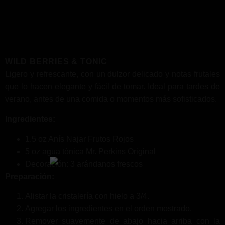
WILD BERRIES & TONIC
Ligero y refrescante, con un dulzor delicado y notas frutales
que lo hacen elegante y fácil de tomar. Ideal para tardes de
verano, antes de una comida o momentos más sofisticados.
Ingredientes:
1.5 oz Anís Najar Frutos Rojos
5 oz agua tónica Mr. Perkins Original
Decoración: 3 arándanos frescos
Preparación:
Alistar la cristalería con hielo a 3/4.
Agregar los ingredientes en el orden mostrado.
Remover suavemente de abajo hacia arriba con la