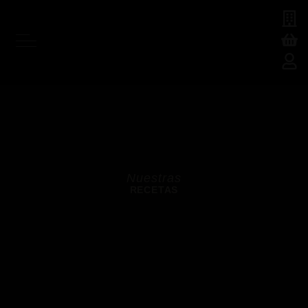
SOBRE NOSOTROS
NUESTRAS MARCAS
Nuestras
RECETAS