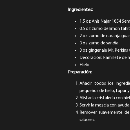
Ingredientes:
1.5 oz Anís Najar 1854 Sem
0.5 oz zumo de limón tahit
2 oz zumo de naranja gua
3 oz zumo de sandía
3 oz ginger ale Mr. Perkins 
Decoración: Ramillete de h
Hielo
Preparación:
Añadir todos los ingred
pequeños de hielo, tapar 
Alistar la cristalería con h
Servir la mezcla con ayuda 
Remover suavemente de ab
sabores.