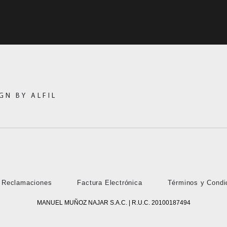
GN BY ALFIL
e Reclamaciones
Factura Electrónica
Términos y Condi
MANUEL MUÑOZ NAJAR S.A.C. | R.U.C. 20100187494