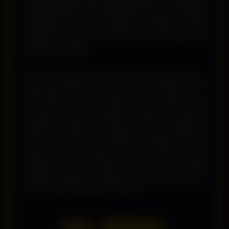
format yang konsisten agar pengecekan tersebut lebih
mudah dilakukan. Tidak ada data historis yang dapat
memastikan hasil mendatang, sehingga setiap
keputusan tetap perlu dibuat secara sadar dan
bertanggung jawab.
Secara keseluruhan, BETOGEL memadukan akses
bandar togel online, Live Draw HK 4D, arsip data HK,
dan pilihan pasaran dalam satu tampilan yang
terstruktur. Fokus utamanya adalah kemudahan
navigasi, penyajian data yang rapi, serta pengalaman
akses yang stabil di berbagai perangkat. Dengan
bahasa yang sederhana dan keyword yang
ditempatkan secara natural, halaman ini lebih mudah
dipahami pembaca sekaligus membangun identitas
brand tanpa pengulangan berlebihan.
FAQ - BETOGEL