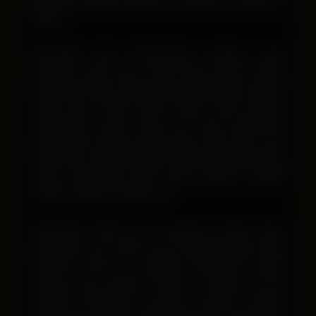
berfungsi sebagai penanda visual tanpa menutupi isi
artikel.
BETOGEL juga menyesuaikan tampilan untuk
berbagai ukuran layar. Tabel dapat dibaca melalui
perangkat mobile, sedangkan jarak antarelemen dibuat
cukup agar tombol tidak mudah salah ditekan.
Penggunaan warna kuning dan oranye difokuskan
pada elemen penting seperti judul, batas tabel, serta
tombol aksi. Hasilnya adalah tampilan yang lebih hidup
tanpa mengurangi fungsi utama halaman sebagai
sumber informasi keluaran HK.
Keakuratan informasi perlu diperiksa melalui waktu
pembaruan dan sumber hasil yang ditampilkan pada
halaman. Karena itu, pengguna disarankan melihat
tanggal serta periode sebelum mencatat nomor
keluaran. BETOGEL menyusun informasi dengan