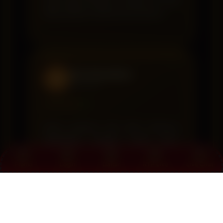
saya tidak kesulitan kembali ke arsip
data setelah melihat hasil terbaru.
Fikri Ramadhan
PB
Semarang
★★★★
★
Menu pasaran dan data keluaran
dipisahkan dengan cukup jelas.
Menurut saya, kombinasi warna
kuning dan oranye juga membuat
Promo
Login
Daftar
RTP Live
Live Chat
tombol penting lebih mudah dikenali
tanpa mengganggu isi halaman.