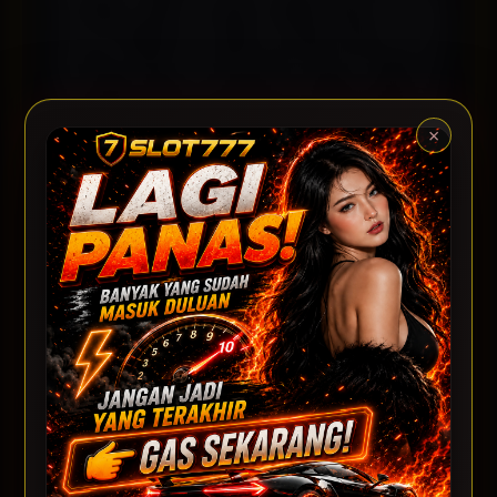
utama, bukan dipenuhi elemen yang mengganggu
pembacaan. Kecepatan halaman tetap bergantung
pada koneksi pengguna dan kondisi jaringan, namun
struktur yang responsif membantu proses akses
terasa lebih praktis. Dengan pendekatan tersebut,
×
BETOGEL cocok digunakan sebagai titik akses untuk
memantau hasil terbaru secara teratur.
Selain hasil terkini, halaman data HK menyimpan
riwayat keluaran berdasarkan tanggal dan periode.
Format tabel memudahkan pembaca membandingkan
catatan lama tanpa harus melakukan pencarian
manual satu per satu. Informasi historis ini disajikan
sebagai arsip referensi, bukan sebagai jaminan hasil
pada periode berikutnya. Penjelasan tersebut penting
agar penggunaan data tetap wajar dan tidak
menimbulkan klaim berlebihan.