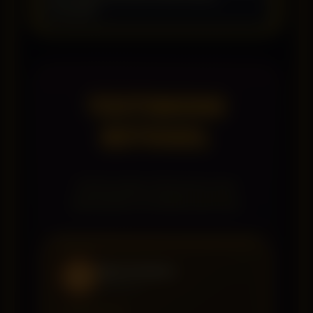
tersedia?
jaringan pengguna.
sebelumnya dan tidak menjamin angka
pada pengundian mendatang.
Pengunjung dapat menemukan Live
Draw HK 4D, data hasil keluaran, arsip
berdasarkan periode, serta akses ke
beberapa pasaran melalui navigasi
TESTIMONI
yang tersedia.
BETOGEL
PENGALAMAN PENGGUNA SAAT
MENGAKSES INFORMASI BETOGEL
Raka Pradana
BS
Tangerang
★★★★★