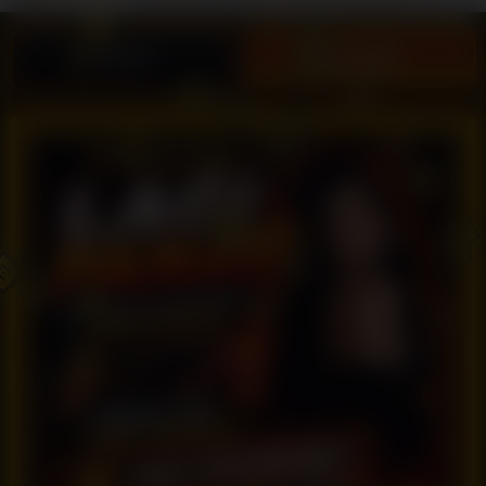
LOGIN
DAFTAR